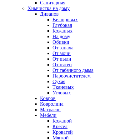
Санитарная
Химчистка на дому
Диванов
Велюровых
Глубокая
Кожаных
На дому
Обивки
От запаха
От мочи
От пыли
От пятен
От табачного дыма
Пароочистителем
Сухая
Тканевых
Угловых
Ковров
Ковролина
Матрасов
Мебели
Кожаной
Кресел
Кроватей
Мягкой