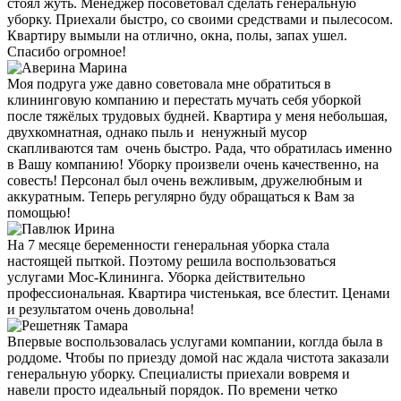
стоял жуть. Менеджер посоветовал сделать генеральную
уборку. Приехали быстро, со своими средствами и пылесосом.
Квартиру вымыли на отлично, окна, полы, запах ушел.
Спасибо огромное!
Моя подруга уже давно советовала мне обратиться в
клининговую компанию и перестать мучать себя уборкой
после тяжёлых трудовых будней. Квартира у меня небольшая,
двухкомнатная, однако пыль и ненужный мусор
скапливаются там очень быстро. Рада, что обратилась именно
в Вашу компанию! Уборку произвели очень качественно, на
совесть! Персонал был очень вежливым, дружелюбным и
аккуратным. Теперь регулярно буду обращаться к Вам за
помощью!
На 7 месяце беременности генеральная уборка стала
настоящей пыткой. Поэтому решила воспользоваться
услугами Мос-Клининга. Уборка действительно
профессиональная. Квартира чистенькая, все блестит. Ценами
и результатом очень довольна!
Впервые воспользовалась услугами компании, коглда была в
роддоме. Чтобы по приезду домой нас ждала чистота заказали
генеральную уборку. Специалисты приехали вовремя и
навели просто идеальный порядок. По времени четко