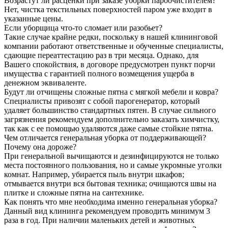
Возрастут ли расценки при заказе уборки пароочистителем?
Нет, чистка текстильных поверхностей паром уже входит в
указанные цены.
Если уборщица что-то сломает или разобьет?
Такие случае крайне редки, поскольку в нашей клининговой
компании работают ответственные и обученные специалисты,
сдающие переаттестацию раз в три месяца. Однако, для
Вашего спокойствия, в договоре предусмотрен пункт порчи
имущества с гарантией полного возмещения ущерба в
денежном эквиваленте.
Будут ли отчищены сложные пятна с мягкой мебели и ковра?
Специалисты привозят с собой парогенератор, который
удаляет большинство стандартных пятен. В случае сильного
загрязнения рекомендуем дополнительно заказать химчистку,
так как с ее помощью удаляются даже самые стойкие пятна.
Чем отличается генеральная уборка от поддерживающей?
Почему она дороже?
При генеральной вычищаются и дезинфицируются не только
места постоянного пользования, но и самые укромные уголки
комнат. Например, убирается пыль внутри шкафов;
отмывается внутри вся бытовая техника; очищаются швы на
плитке и сложные пятна на сантехнике.
Как понять что мне необходима именно генеральная уборка?
Данный вид клининга рекомендуем проводить минимум 3
раза в год. При наличии маленьких детей и животных