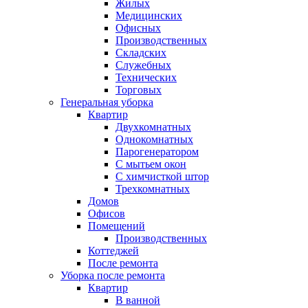
Жилых
Медицинских
Офисных
Производственных
Складских
Служебных
Технических
Торговых
Генеральная уборка
Квартир
Двухкомнатных
Однокомнатных
Парогенератором
С мытьем окон
С химчисткой штор
Трехкомнатных
Домов
Офисов
Помещений
Производственных
Коттеджей
После ремонта
Уборка после ремонта
Квартир
В ванной