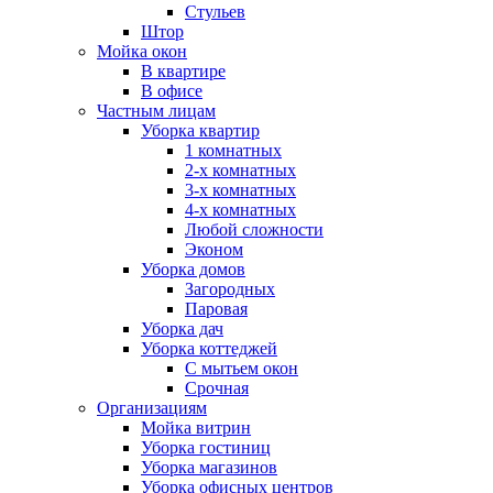
Стульев
Штор
Мойка окон
В квартире
В офисе
Частным лицам
Уборка квартир
1 комнатных
2-х комнатных
3-х комнатных
4-х комнатных
Любой сложности
Эконом
Уборка домов
Загородных
Паровая
Уборка дач
Уборка коттеджей
С мытьем окон
Срочная
Организациям
Мойка витрин
Уборка гостиниц
Уборка магазинов
Уборка офисных центров