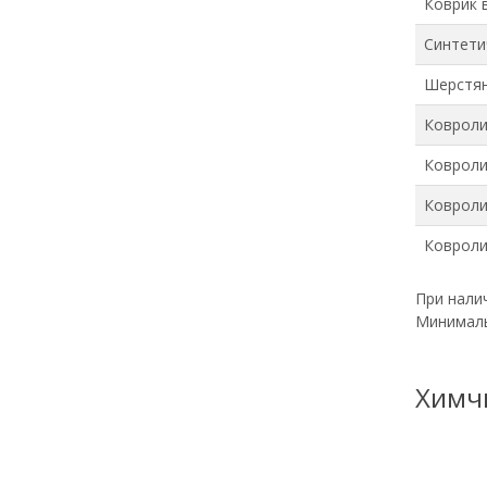
Коврик 
Синтети
Шерстян
Ковролин
Ковролин
Ковролин
Ковролин
При нали
Минимальн
Химч