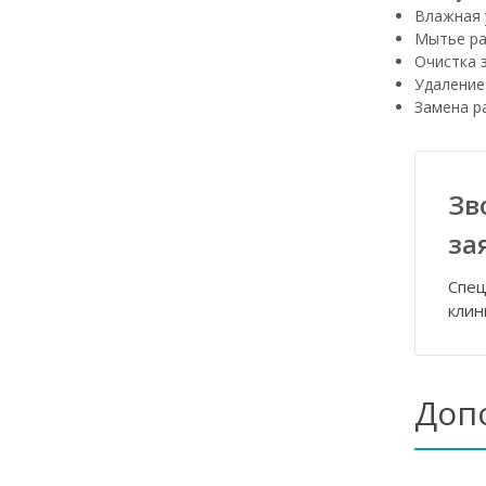
Влажная 
Мытье ра
Очистка 
Удаление
Замена р
Зв
за
Спец
клин
Доп