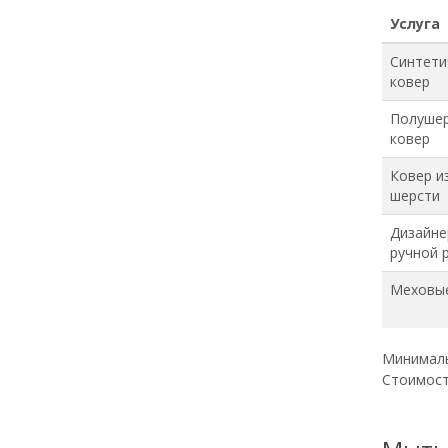
Услуга
Синтети
ковер
Полуше
ковер
Ковер и
шерсти
Дизайне
ручной 
Меховые
Минимальн
Стоимост