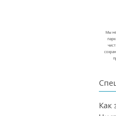
Мы не
парк
чист
сохра
п
Спе
Как 