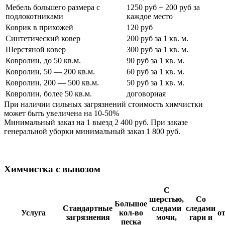
Мебель большего размера с
1250 руб + 200 руб за
подлокотниками
каждое место
Коврик в прихожей
120 руб
Синтетический ковер
200 руб за 1 кв. м.
Шерстяной ковер
300 руб за 1 кв. м.
Ковролин, до 50 кв.м.
90 руб за 1 кв. м.
Ковролин, 50 — 200 кв.м.
60 руб за 1 кв. м.
Ковролин, 200 — 500 кв.м.
50 руб за 1 кв. м.
Ковролин, более 50 кв.м.
договорная
При наличии сильных загрязнений стоимость химчистки
может быть увеличена на 10-50%
Минимальный заказ на 1 выезд 2 400 руб. При заказе
генеральной уборки минимальный заказ 1 800 руб.
Химчистка с вывозом
С
шерстью,
Со
Большое
Стандартные
следами
следами
Услуга
кол-во
о
загрязнения
мочи,
гари и
песка