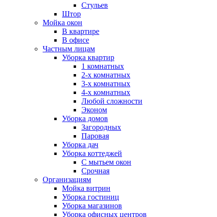
Стульев
Штор
Мойка окон
В квартире
В офисе
Частным лицам
Уборка квартир
1 комнатных
2-х комнатных
3-х комнатных
4-х комнатных
Любой сложности
Эконом
Уборка домов
Загородных
Паровая
Уборка дач
Уборка коттеджей
С мытьем окон
Срочная
Организациям
Мойка витрин
Уборка гостиниц
Уборка магазинов
Уборка офисных центров