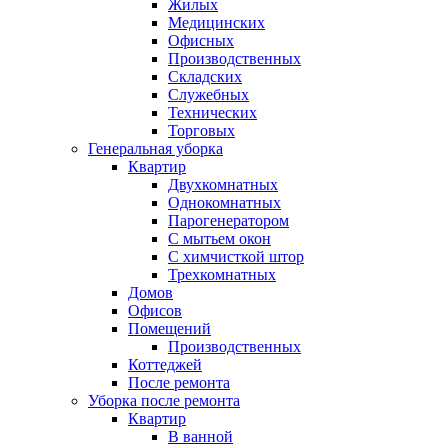
Жилых
Медицинских
Офисных
Производственных
Складских
Служебных
Технических
Торговых
Генеральная уборка
Квартир
Двухкомнатных
Однокомнатных
Парогенератором
С мытьем окон
С химчисткой штор
Трехкомнатных
Домов
Офисов
Помещений
Производственных
Коттеджей
После ремонта
Уборка после ремонта
Квартир
В ванной