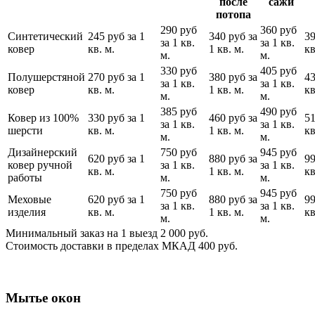
после
сажи
потопа
290 руб
360 руб
Синтетический
245 руб за 1
340 руб за
39
за 1 кв.
за 1 кв.
ковер
кв. м.
1 кв. м.
кв
м.
м.
330 руб
405 руб
Полушерстяной
270 руб за 1
380 руб за
43
за 1 кв.
за 1 кв.
ковер
кв. м.
1 кв. м.
кв
м.
м.
385 руб
490 руб
Ковер из 100%
330 руб за 1
460 руб за
51
за 1 кв.
за 1 кв.
шерсти
кв. м.
1 кв. м.
кв
м.
м.
Дизайнерский
750 руб
945 руб
620 руб за 1
880 руб за
99
ковер ручной
за 1 кв.
за 1 кв.
кв. м.
1 кв. м.
кв
работы
м.
м.
750 руб
945 руб
Меховые
620 руб за 1
880 руб за
99
за 1 кв.
за 1 кв.
изделия
кв. м.
1 кв. м.
кв
м.
м.
Минимальный заказ на 1 выезд 2 000 руб.
Стоимость доставки в пределах МКАД 400 руб.
Мытье окон