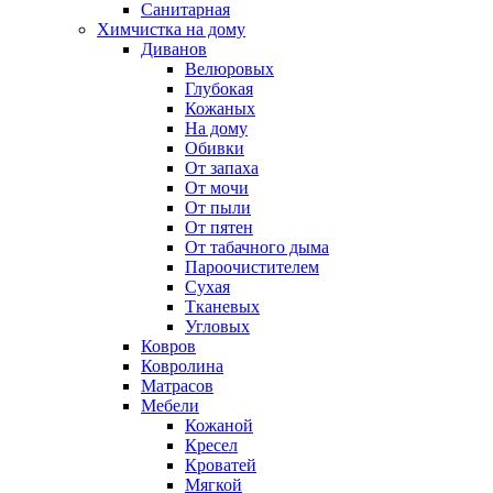
Санитарная
Химчистка на дому
Диванов
Велюровых
Глубокая
Кожаных
На дому
Обивки
От запаха
От мочи
От пыли
От пятен
От табачного дыма
Пароочистителем
Сухая
Тканевых
Угловых
Ковров
Ковролина
Матрасов
Мебели
Кожаной
Кресел
Кроватей
Мягкой