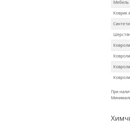
Мебель 
Коврик 
Синтети
Шерстян
Ковролин
Ковролин
Ковролин
Ковролин
При нали
Минимальн
Химч