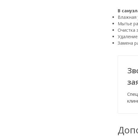
В санузл
Влажная 
Мытье ра
Очистка 
Удаление
Замена р
Зв
за
Спец
клин
Доп