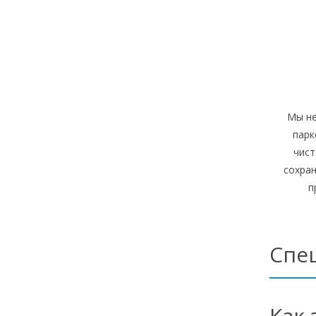
Мы не
парк
чист
сохра
п
Спе
Как