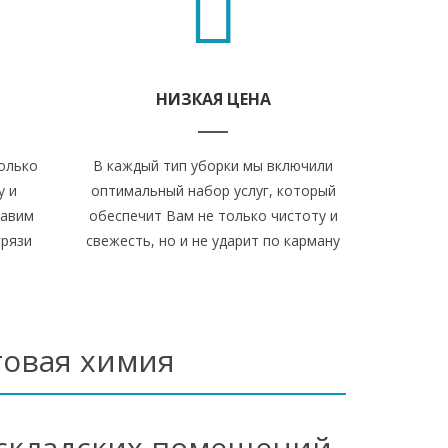
НИЗКАЯ ЦЕНА
олько
В каждый тип уборки мы включили
у и
оптимальный набор услуг, который
бавим
обеспечит Вам не только чистоту и
грязи
свежесть, но и не ударит по карману
товая химия
у складских помещений