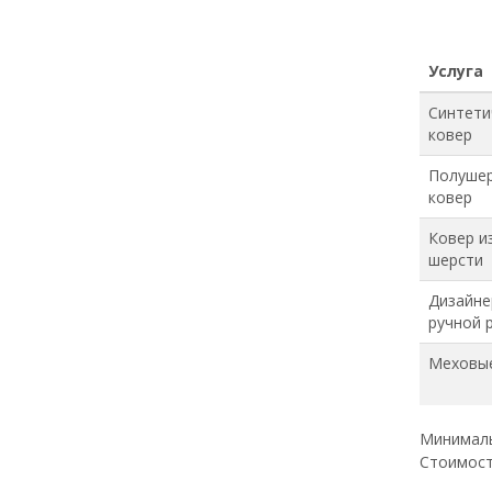
Услуга
Синтети
ковер
Полуше
ковер
Ковер и
шерсти
Дизайне
ручной 
Меховые
Минимальн
Стоимост