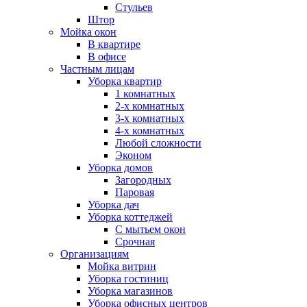
Стульев
Штор
Мойка окон
В квартире
В офисе
Частным лицам
Уборка квартир
1 комнатных
2-х комнатных
3-х комнатных
4-х комнатных
Любой сложности
Эконом
Уборка домов
Загородных
Паровая
Уборка дач
Уборка коттеджей
С мытьем окон
Срочная
Организациям
Мойка витрин
Уборка гостиниц
Уборка магазинов
Уборка офисных центров