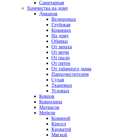
Санитарная
Химчистка на дому
Диванов
Велюровых
Глубокая
Кожаных
На дому
Обивки
От запаха
От мочи
От пыли
От пятен
От табачного дыма
Пароочистителем
Сухая
Тканевых
Угловых
Ковров
Ковролина
Матрасов
Мебели
Кожаной
Кресел
Кроватей
Мягкой