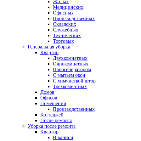
Жилых
Медицинских
Офисных
Производственных
Складских
Служебных
Технических
Торговых
Генеральная уборка
Квартир
Двухкомнатных
Однокомнатных
Парогенератором
С мытьем окон
С химчисткой штор
Трехкомнатных
Домов
Офисов
Помещений
Производственных
Коттеджей
После ремонта
Уборка после ремонта
Квартир
В ванной