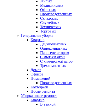
Жилых
Медицинских
Офисных
Производственных
Складских
Служебных
Технических
Торговых
Генеральная уборка
Квартир
Двухкомнатных
Однокомнатных
Парогенератором
С мытьем окон
С химчисткой штор
Трехкомнатных
Домов
Офисов
Помещений
Производственных
Коттеджей
После ремонта
Уборка после ремонта
Квартир
В ванной