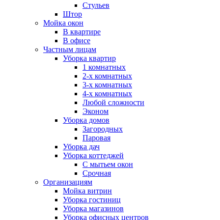
Стульев
Штор
Мойка окон
В квартире
В офисе
Частным лицам
Уборка квартир
1 комнатных
2-х комнатных
3-х комнатных
4-х комнатных
Любой сложности
Эконом
Уборка домов
Загородных
Паровая
Уборка дач
Уборка коттеджей
С мытьем окон
Срочная
Организациям
Мойка витрин
Уборка гостиниц
Уборка магазинов
Уборка офисных центров