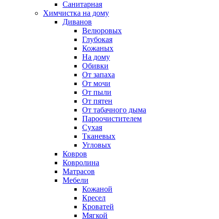
Санитарная
Химчистка на дому
Диванов
Велюровых
Глубокая
Кожаных
На дому
Обивки
От запаха
От мочи
От пыли
От пятен
От табачного дыма
Пароочистителем
Сухая
Тканевых
Угловых
Ковров
Ковролина
Матрасов
Мебели
Кожаной
Кресел
Кроватей
Мягкой