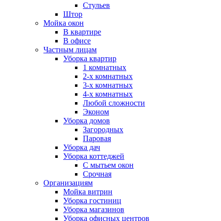
Стульев
Штор
Мойка окон
В квартире
В офисе
Частным лицам
Уборка квартир
1 комнатных
2-х комнатных
3-х комнатных
4-х комнатных
Любой сложности
Эконом
Уборка домов
Загородных
Паровая
Уборка дач
Уборка коттеджей
С мытьем окон
Срочная
Организациям
Мойка витрин
Уборка гостиниц
Уборка магазинов
Уборка офисных центров