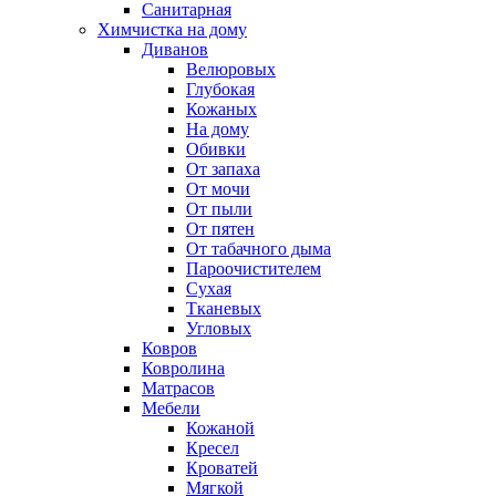
Санитарная
Химчистка на дому
Диванов
Велюровых
Глубокая
Кожаных
На дому
Обивки
От запаха
От мочи
От пыли
От пятен
От табачного дыма
Пароочистителем
Сухая
Тканевых
Угловых
Ковров
Ковролина
Матрасов
Мебели
Кожаной
Кресел
Кроватей
Мягкой