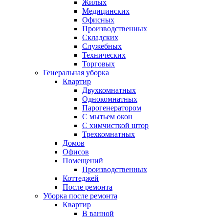
Жилых
Медицинских
Офисных
Производственных
Складских
Служебных
Технических
Торговых
Генеральная уборка
Квартир
Двухкомнатных
Однокомнатных
Парогенератором
С мытьем окон
С химчисткой штор
Трехкомнатных
Домов
Офисов
Помещений
Производственных
Коттеджей
После ремонта
Уборка после ремонта
Квартир
В ванной