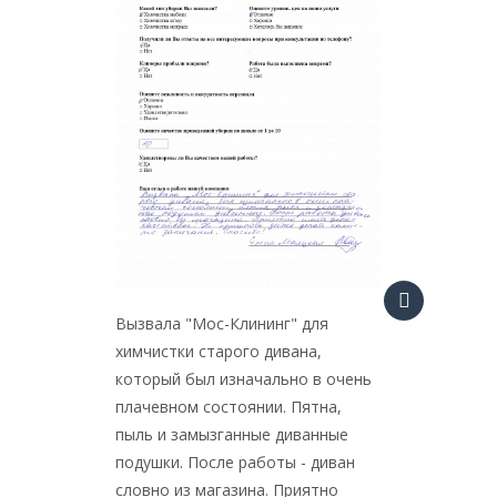
Обрати
мне див
Они у м
пользов
есть ко
пожеват
кресла 
свежест
никак н
Позвон
рассказ
Вызвала "Мос-Клининг" для
чем чис
химчистки старого дивана,
На все 
который был изначально в очень
оговор
плачевном состоянии. Пятна,
сотрудн
пыль и замызганные диванные
Работал
подушки. После работы - диван
резуль
словно из магазина. Приятно