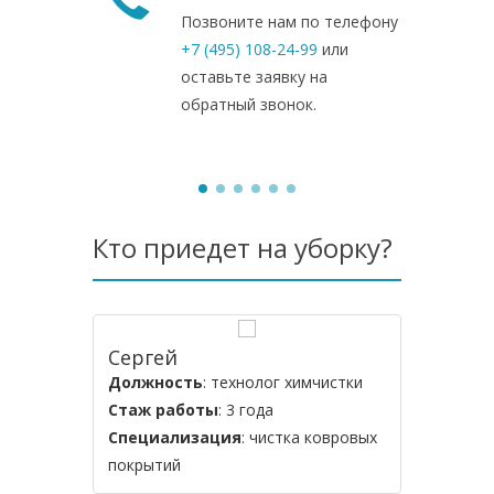
Позвоните нам по телефону
+7 (495) 108-24-99
или
оставьте заявку на
обратный звонок.
Кто приедет на уборку?
Сергей
Алексе
Должность
: технолог химчистки
Должнос
Стаж работы
: 3 года
Стаж ра
Специализация
: чистка ковровых
Специал
покрытий
мебели и