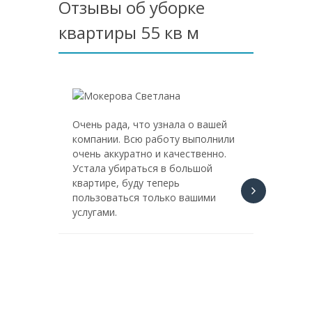
Отзывы об уборке
квартиры 55 кв м
Очень рада, что узнала о вашей
Спасибо
компании. Всю работу выполнили
Заказыв
очень аккуратно и качественно.
менедж
Устала убираться в большой
поддер
квартире, буду теперь
дополн
пользоваться только вашими
навязал
услугами.
несколь
на мои
средств
раздра
своими
пылесос