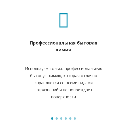
Профессиональная бытовая
Уборка в
химия
Мы работ
Используем только профессиональную
часов. На
бытовую химию, которая отлично
точно ук
справляется со всеми видами
выполняют 
загрязнений и не повреждает
поверхности