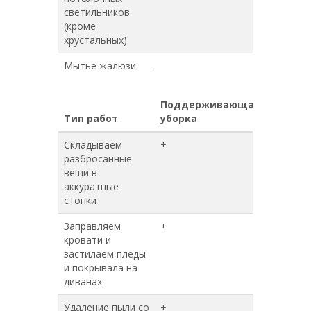
светильников
(кроме
хрустальных)
Мытье жалюзи
-
-
Поддерживающая
Генера
Тип работ
уборка
уборка
Складываем
+
+
разбросанные
вещи в
аккуратные
стопки
Заправляем
+
+
кровати и
застилаем пледы
и покрывала на
диванах
Удаление пыли со
+
+