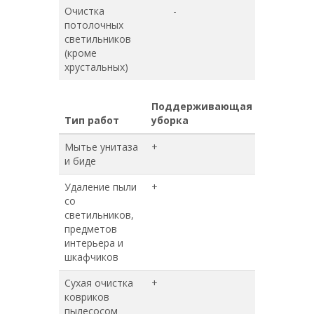
Очистка
-
-
потолочных
светильников
(кроме
хрустальных)
Поддерживающая
Генераль
Тип работ
уборка
уборка
Мытье унитаза
+
+
и биде
Удаление пыли
+
+
со
светильников,
предметов
интерьера и
шкафчиков
Сухая очистка
+
+
ковриков
пылесосом