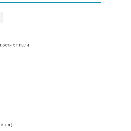
хности от пыли
 т.д.)