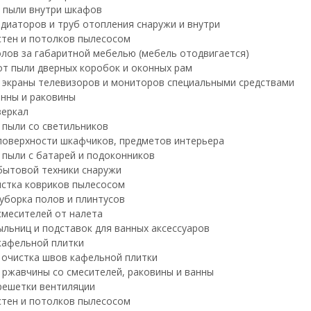
 пыли внутри шкафов
диаторов и труб отопления снаружи и внутри
стен и потолков пылесосом
лов за габаритной мебелью (мебель отодвигается)
от пыли дверных коробок и оконных рам
экраны телевизоров и мониторов специальными средствами
нны и раковины
зеркал
 пыли со светильников
поверхности шкафчиков, предметов интерьера
 пыли с батарей и подоконников
бытовой техники снаружи
истка ковриков пылесосом
уборка полов и плинтусов
смесителей от налета
льниц и подставок для ванных аксессуаров
кафельной плитки
 очистка швов кафельной плитки
 ржавчины со смесителей, раковины и ванны
решетки вентиляции
стен и потолков пылесосом