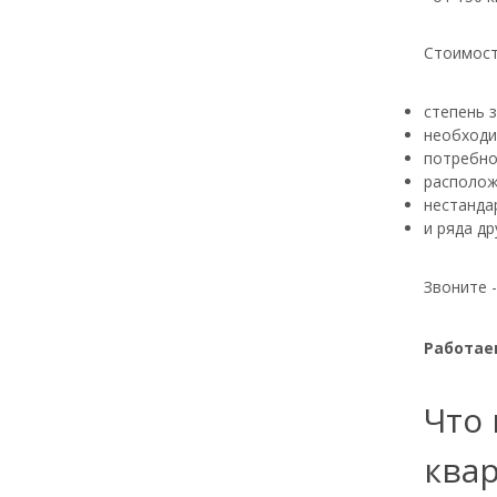
Стоимост
степень 
необходи
потребно
располож
нестанда
и ряда др
Звоните 
Работаем
Что 
ква