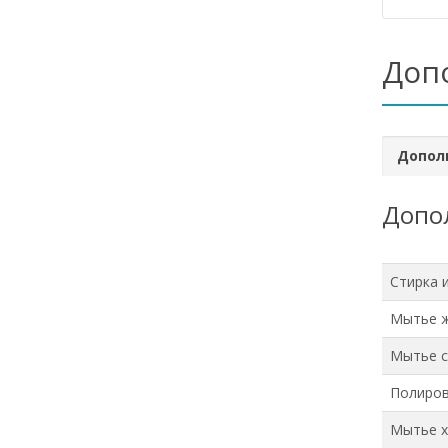
Доп
Допол
Допол
Стирка 
Мытье 
Мытье с
Полиров
Мытье х