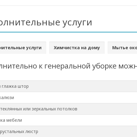
олнительные услуги
нительные услуги
Химчистка на дому
Мытье ок
нительно к генеральной уборке можн
и глажка штор
жалюзи
теклянных или зеркальных потолков
ка мебели
рустальных люстр