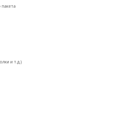
о пакета
лки и т.д.)