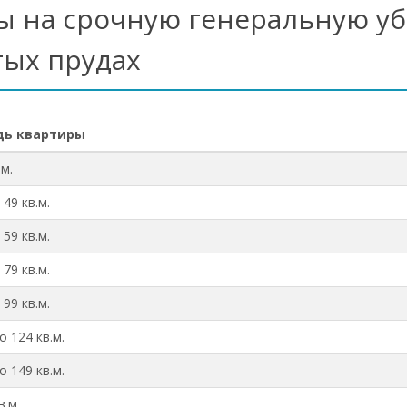
ы на срочную генеральную уб
тых прудах
ь квартиры
.м.
 49 кв.м.
 59 кв.м.
 79 кв.м.
 99 кв.м.
о 124 кв.м.
о 149 кв.м.
в.м.