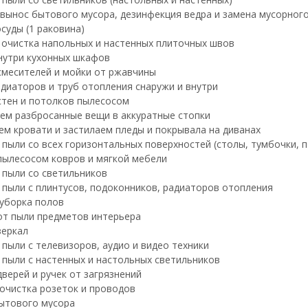
 вынос бытового мусора, дезинфекция ведра и замена мусорног
суды (1 раковина)
 очистка напольных и настенных плиточных швов
нутри кухонных шкафов
смесителей и мойки от ржавчины
диаторов и труб отопления снаружи и внутри
стен и потолков пылесосом
ем разбросанные вещи в аккуратные стопки
ем кровати и застилаем пледы и покрывала на диванах
пыли со всех горизонтальных поверхностей (столы, тумбочки, по
пылесосом ковров и мягкой мебели
 пыли со светильников
 пыли с плинтусов, подоконников, радиаторов отопления
уборка полов
от пыли предметов интерьера
зеркал
 пыли с телевизоров, аудио и видео техники
 пыли с настенных и настольных светильников
дверей и ручек от загрязнений
очистка розеток и проводов
ытового мусора