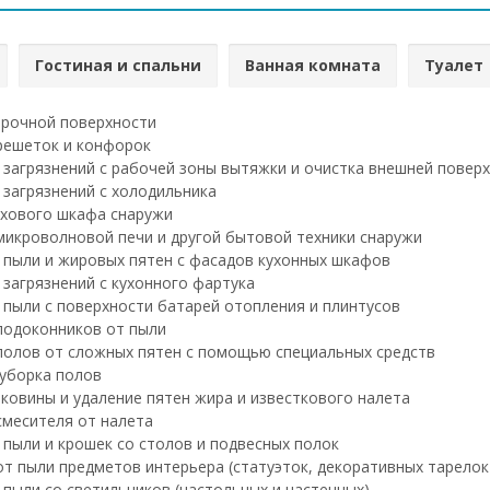
Гостиная и спальни
Ванная комната
Туалет
рочной поверхности
решеток и конфорок
 загрязнений с рабочей зоны вытяжки и очистка внешней повер
 загрязнений с холодильника
хового шкафа снаружи
микроволновой печи и другой бытовой техники снаружи
 пыли и жировых пятен с фасадов кухонных шкафов
 загрязнений с кухонного фартука
 пыли с поверхности батарей отопления и плинтусов
подоконников от пыли
полов от сложных пятен с помощью специальных средств
уборка полов
ковины и удаление пятен жира и известкового налета
смесителя от налета
 пыли и крошек со столов и подвесных полок
т пыли предметов интерьера (статуэток, декоративных тарелок и
 пыли со светильников (настольных и настенных)