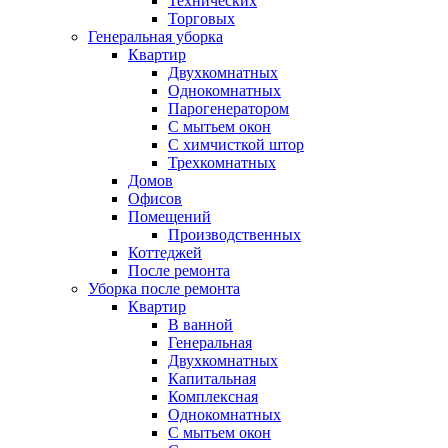
Технических
Торговых
Генеральная уборка
Квартир
Двухкомнатных
Однокомнатных
Парогенератором
С мытьем окон
С химчисткой штор
Трехкомнатных
Домов
Офисов
Помещений
Производственных
Коттеджей
После ремонта
Уборка после ремонта
Квартир
В ванной
Генеральная
Двухкомнатных
Капитальная
Комплексная
Однокомнатных
С мытьем окон