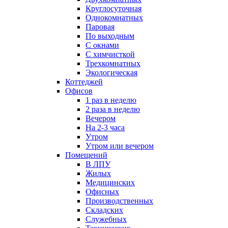
Круглосуточная
Однокомнатных
Паровая
По выходным
С окнами
С химчисткой
Трехкомнатных
Экологическая
Коттеджей
Офисов
1 раз в неделю
2 раза в неделю
Вечером
На 2-3 часа
Утром
Утром или вечером
Помещений
В ЛПУ
Жилых
Медицинских
Офисных
Производственных
Складских
Служебных