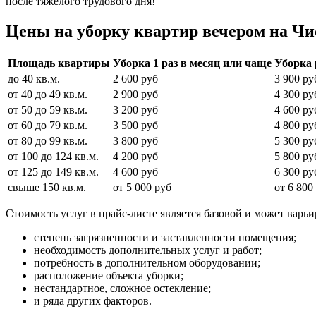
после тяжелого трудового дня!
Цены на уборку квартир вечером на Чи
Площадь квартиры
Уборка 1 раз в месяц или чаще
Уборка 
до 40 кв.м.
2 600 руб
3 900 ру
от 40 до 49 кв.м.
2 900 руб
4 300 ру
от 50 до 59 кв.м.
3 200 руб
4 600 ру
от 60 до 79 кв.м.
3 500 руб
4 800 ру
от 80 до 99 кв.м.
3 800 руб
5 300 ру
от 100 до 124 кв.м.
4 200 руб
5 800 ру
от 125 до 149 кв.м.
4 600 руб
6 300 ру
свыше 150 кв.м.
от 5 000 руб
от 6 800
Стоимость услуг в прайс-листе является базовой и может варь
степень загрязненности и заставленности помещения;
необходимость дополнительных услуг и работ;
потребность в дополнительном оборудовании;
расположение объекта уборки;
нестандартное, сложное остекление;
и ряда других факторов.