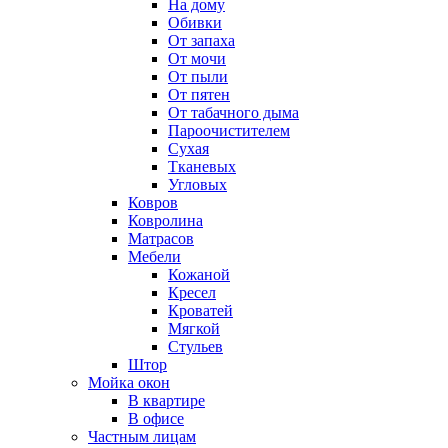
На дому
Обивки
От запаха
От мочи
От пыли
От пятен
От табачного дыма
Пароочистителем
Сухая
Тканевых
Угловых
Ковров
Ковролина
Матрасов
Мебели
Кожаной
Кресел
Кроватей
Мягкой
Стульев
Штор
Мойка окон
В квартире
В офисе
Частным лицам