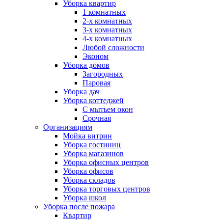
Уборка квартир
1 комнатных
2-х комнатных
3-х комнатных
4-х комнатных
Любой сложности
Эконом
Уборка домов
Загородных
Паровая
Уборка дач
Уборка коттеджей
С мытьем окон
Срочная
Организациям
Мойка витрин
Уборка гостиниц
Уборка магазинов
Уборка офисных центров
Уборка офисов
Уборка складов
Уборка торговых центров
Уборка школ
Уборка после пожара
Квартир