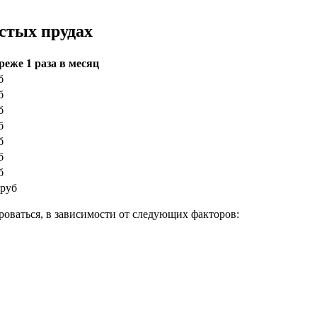
стых прудах
реже 1 раза в месяц
б
б
б
б
б
б
б
 руб
ироваться, в зависимости от следующих факторов: