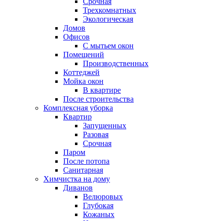
Срочная
Трехкомнатных
Экологическая
Домов
Офисов
С мытьем окон
Помещений
Производственных
Коттеджей
Мойка окон
В квартире
После строительства
Комплексная уборка
Квартир
Запущенных
Разовая
Срочная
Паром
После потопа
Санитарная
Химчистка на дому
Диванов
Велюровых
Глубокая
Кожаных