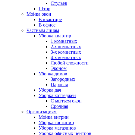
Стульев
Штор
Мойка окон
В квартире
В офисе
Частным лицам
Уборка квартир
1 комнатных
2-х комнатных
3-х комнатных
4-х комнатных
Любой сложности
Эконом
Уборка домов
Загородных
Паровая
Уборка дач
Уборка коттеджей
С мытьем окон
Срочная
Организациям
Мойка витрин
Уборка гостиниц
Уборка магазинов
Уборка офисных центров