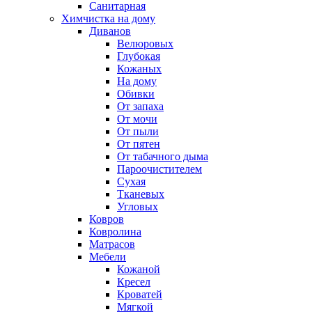
Санитарная
Химчистка на дому
Диванов
Велюровых
Глубокая
Кожаных
На дому
Обивки
От запаха
От мочи
От пыли
От пятен
От табачного дыма
Пароочистителем
Сухая
Тканевых
Угловых
Ковров
Ковролина
Матрасов
Мебели
Кожаной
Кресел
Кроватей
Мягкой