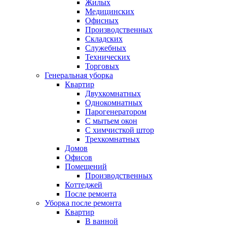
Жилых
Медицинских
Офисных
Производственных
Складских
Служебных
Технических
Торговых
Генеральная уборка
Квартир
Двухкомнатных
Однокомнатных
Парогенератором
С мытьем окон
С химчисткой штор
Трехкомнатных
Домов
Офисов
Помещений
Производственных
Коттеджей
После ремонта
Уборка после ремонта
Квартир
В ванной