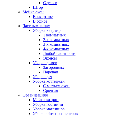
Стульев
Штор
Мойка окон
В квартире
В офисе
Частным лицам
Уборка квартир
1 комнатных
2-х комнатных
3-х комнатных
4-х комнатных
Любой сложности
Эконом
Уборка домов
Загородных
Паровая
Уборка дач
Уборка коттеджей
С мытьем окон
Срочная
Организациям
Мойка витрин
Уборка гостиниц
Уборка магазинов
Уборка офисных центров