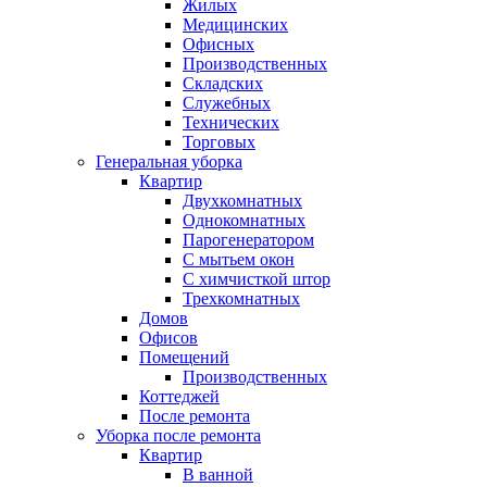
Жилых
Медицинских
Офисных
Производственных
Складских
Служебных
Технических
Торговых
Генеральная уборка
Квартир
Двухкомнатных
Однокомнатных
Парогенератором
С мытьем окон
С химчисткой штор
Трехкомнатных
Домов
Офисов
Помещений
Производственных
Коттеджей
После ремонта
Уборка после ремонта
Квартир
В ванной