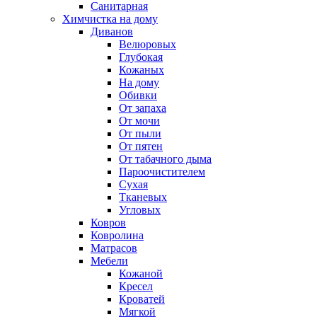
Санитарная
Химчистка на дому
Диванов
Велюровых
Глубокая
Кожаных
На дому
Обивки
От запаха
От мочи
От пыли
От пятен
От табачного дыма
Пароочистителем
Сухая
Тканевых
Угловых
Ковров
Ковролина
Матрасов
Мебели
Кожаной
Кресел
Кроватей
Мягкой